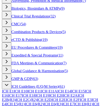
Advertising, Promotion & Medical Information
(
7
)
Biologics, Biosimilars & ATMPs
(
9
)
Clinical Trial Regulations
(
32
)
CMC
(
54
)
Combination Products & Devices
(
5
)
eCTD & Publishing
(
19
)
EU Procedures & Committees
(
19
)
Expedited & Special Programs
(
11
)
FDA Meetings & Communication
(
7
)
Global Guidance & Harmonisation
(
5
)
GMP & GDP
(
63
)
ICH Guidelines (E/Q/M Series)
(
61
)
ICH E1
ICH E10
ICH E11
ICH E11A
ICH E14
ICH E15
ICH
E16
ICH E17
ICH E18
ICH E19
ICH E20
ICH E2A
ICH
E2B(R3)
ICH E2C(R2)
ICH E2D
ICH E2E
ICH E2F
ICH E3
ICH
E4
ICH E5(R1)
ICH E6(R2)
ICH E6(R3)
ICH E7
ICH E8(R1)
ICH