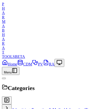
P
H
A
R
M
A
B
H
A
R
A
T
TOOLS
BETA
Home
CDM
PV
RA
Menu
Categories