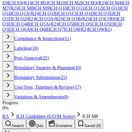
E9
ICH E9(R1)
ICH M1
ICH M10
ICH M2
ICH M3(R2)
ICH M4
ICH
M7(R2)
ICH M8
ICH M9
ICH Q10
ICH Q11
ICH Q12
ICH Q13
ICH
Q14
ICH Q1A(R2)
ICH Q1B
ICH Q1C
ICH Q1D
ICH Q1E
ICH
Q1F
ICH Q2(R2)
ICH Q3A(R2)
ICH Q3B(R2)
ICH Q3C(R8)
ICH
Q3D
ICH Q4B
ICH Q5A(R2)
ICH Q5B
ICH Q5C
ICH Q5D
ICH
Q5E
ICH Q6A
ICH Q6B
ICH Q7
ICH Q8(R2)
ICH Q9(R1)
Compliance & Inspections
(
11
)
Labeling
(
19
)
Post-Approval
(
25
)
Regulatory Strategy & Planning
(
10
)
Regulatory Submissions
(
25
)
User Fees, Timelines & Review
(
17
)
Variations & Amendments
(
8
)
Progress
0
%
RA
ICH Guidelines (E/Q/M Series)
ICH M8
Search
Quiz
Scenarios
Saved (
0
)