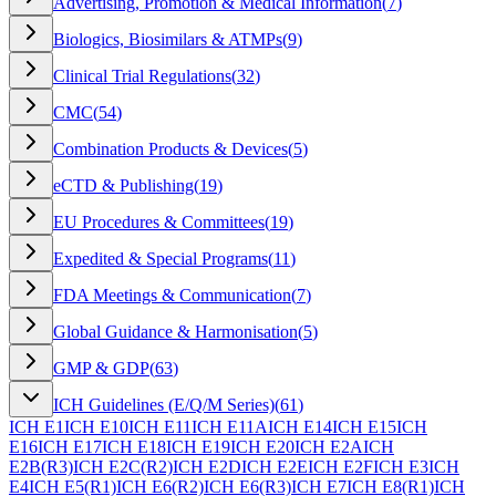
Advertising, Promotion & Medical Information
(
7
)
Biologics, Biosimilars & ATMPs
(
9
)
Clinical Trial Regulations
(
32
)
CMC
(
54
)
Combination Products & Devices
(
5
)
eCTD & Publishing
(
19
)
EU Procedures & Committees
(
19
)
Expedited & Special Programs
(
11
)
FDA Meetings & Communication
(
7
)
Global Guidance & Harmonisation
(
5
)
GMP & GDP
(
63
)
ICH Guidelines (E/Q/M Series)
(
61
)
ICH E1
ICH E10
ICH E11
ICH E11A
ICH E14
ICH E15
ICH
E16
ICH E17
ICH E18
ICH E19
ICH E20
ICH E2A
ICH
E2B(R3)
ICH E2C(R2)
ICH E2D
ICH E2E
ICH E2F
ICH E3
ICH
E4
ICH E5(R1)
ICH E6(R2)
ICH E6(R3)
ICH E7
ICH E8(R1)
ICH