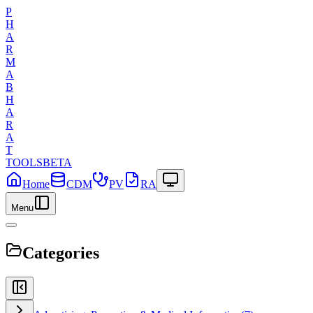
P
H
A
R
M
A
B
H
A
R
A
T
TOOLS
BETA
Home
CDM
PV
RA
Menu
Categories