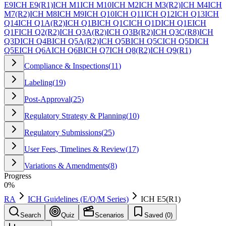
E9
ICH E9(R1)
ICH M1
ICH M10
ICH M2
ICH M3(R2)
ICH M4
ICH
M7(R2)
ICH M8
ICH M9
ICH Q10
ICH Q11
ICH Q12
ICH Q13
ICH
Q14
ICH Q1A(R2)
ICH Q1B
ICH Q1C
ICH Q1D
ICH Q1E
ICH
Q1F
ICH Q2(R2)
ICH Q3A(R2)
ICH Q3B(R2)
ICH Q3C(R8)
ICH
Q3D
ICH Q4B
ICH Q5A(R2)
ICH Q5B
ICH Q5C
ICH Q5D
ICH
Q5E
ICH Q6A
ICH Q6B
ICH Q7
ICH Q8(R2)
ICH Q9(R1)
Compliance & Inspections
(
11
)
Labeling
(
19
)
Post-Approval
(
25
)
Regulatory Strategy & Planning
(
10
)
Regulatory Submissions
(
25
)
User Fees, Timelines & Review
(
17
)
Variations & Amendments
(
8
)
Progress
0
%
RA
ICH Guidelines (E/Q/M Series)
ICH E5(R1)
Search
Quiz
Scenarios
Saved (
0
)