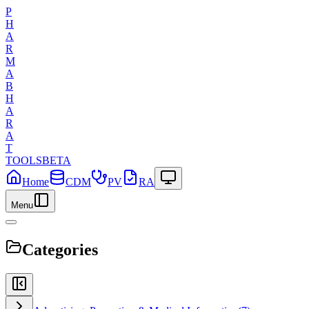
P
H
A
R
M
A
B
H
A
R
A
T
TOOLS
BETA
Home
CDM
PV
RA
Menu
Categories