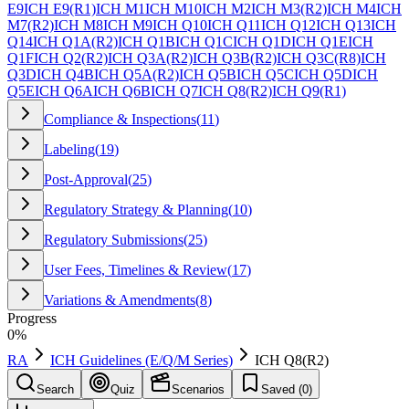
E9
ICH E9(R1)
ICH M1
ICH M10
ICH M2
ICH M3(R2)
ICH M4
ICH
M7(R2)
ICH M8
ICH M9
ICH Q10
ICH Q11
ICH Q12
ICH Q13
ICH
Q14
ICH Q1A(R2)
ICH Q1B
ICH Q1C
ICH Q1D
ICH Q1E
ICH
Q1F
ICH Q2(R2)
ICH Q3A(R2)
ICH Q3B(R2)
ICH Q3C(R8)
ICH
Q3D
ICH Q4B
ICH Q5A(R2)
ICH Q5B
ICH Q5C
ICH Q5D
ICH
Q5E
ICH Q6A
ICH Q6B
ICH Q7
ICH Q8(R2)
ICH Q9(R1)
Compliance & Inspections
(
11
)
Labeling
(
19
)
Post-Approval
(
25
)
Regulatory Strategy & Planning
(
10
)
Regulatory Submissions
(
25
)
User Fees, Timelines & Review
(
17
)
Variations & Amendments
(
8
)
Progress
0
%
RA
ICH Guidelines (E/Q/M Series)
ICH Q8(R2)
Search
Quiz
Scenarios
Saved (
0
)