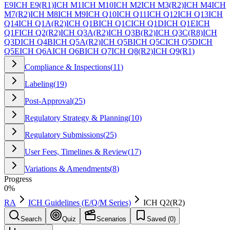
E9
ICH E9(R1)
ICH M1
ICH M10
ICH M2
ICH M3(R2)
ICH M4
ICH
M7(R2)
ICH M8
ICH M9
ICH Q10
ICH Q11
ICH Q12
ICH Q13
ICH
Q14
ICH Q1A(R2)
ICH Q1B
ICH Q1C
ICH Q1D
ICH Q1E
ICH
Q1F
ICH Q2(R2)
ICH Q3A(R2)
ICH Q3B(R2)
ICH Q3C(R8)
ICH
Q3D
ICH Q4B
ICH Q5A(R2)
ICH Q5B
ICH Q5C
ICH Q5D
ICH
Q5E
ICH Q6A
ICH Q6B
ICH Q7
ICH Q8(R2)
ICH Q9(R1)
Compliance & Inspections
(
11
)
Labeling
(
19
)
Post-Approval
(
25
)
Regulatory Strategy & Planning
(
10
)
Regulatory Submissions
(
25
)
User Fees, Timelines & Review
(
17
)
Variations & Amendments
(
8
)
Progress
0
%
RA
ICH Guidelines (E/Q/M Series)
ICH Q2(R2)
Search
Quiz
Scenarios
Saved (
0
)