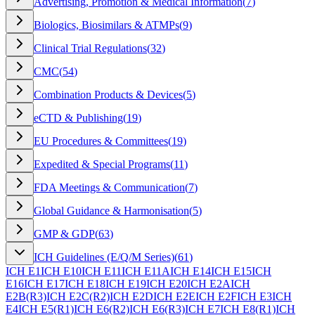
Advertising, Promotion & Medical Information
(
7
)
Biologics, Biosimilars & ATMPs
(
9
)
Clinical Trial Regulations
(
32
)
CMC
(
54
)
Combination Products & Devices
(
5
)
eCTD & Publishing
(
19
)
EU Procedures & Committees
(
19
)
Expedited & Special Programs
(
11
)
FDA Meetings & Communication
(
7
)
Global Guidance & Harmonisation
(
5
)
GMP & GDP
(
63
)
ICH Guidelines (E/Q/M Series)
(
61
)
ICH E1
ICH E10
ICH E11
ICH E11A
ICH E14
ICH E15
ICH
E16
ICH E17
ICH E18
ICH E19
ICH E20
ICH E2A
ICH
E2B(R3)
ICH E2C(R2)
ICH E2D
ICH E2E
ICH E2F
ICH E3
ICH
E4
ICH E5(R1)
ICH E6(R2)
ICH E6(R3)
ICH E7
ICH E8(R1)
ICH