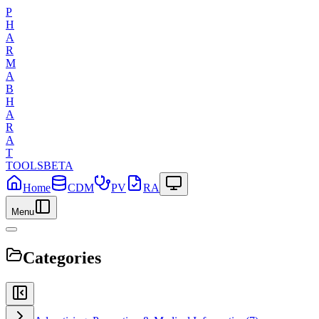
P
H
A
R
M
A
B
H
A
R
A
T
TOOLS
BETA
Home
CDM
PV
RA
Menu
Categories